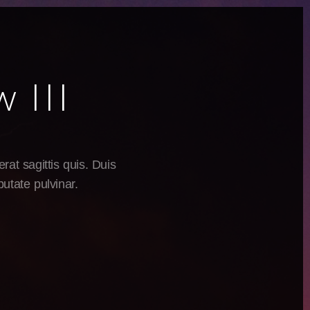
 III
rat sagittis quis. Duis
utate pulvinar.