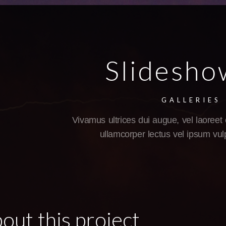
Slideshow
GALLERIES
Vivamus ultrices dui augue, vel laoreet e
ullamcorper lectus vel ipsum vulp
out this project