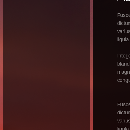
Fusce
dictu
variu
ligula
Integ
bland
magna
congu
Fusce
dictu
variu
ligula