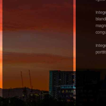
Integ
bland
magna
congu
Integ
portti